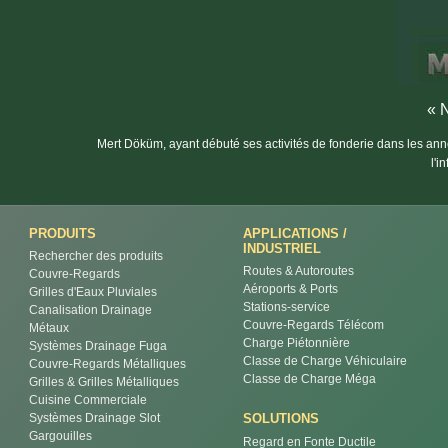
« N
Mert Döküm, ayant débuté ses activités de fonderie dans les anné
l'i
PRODUITS
APPLICATIONS /
INDUSTRIEL
Rechercher des produits
Routes & Autoroutes
Couvre-Regards
Aéroports & Ports
Grilles d'Eaux Pluviales
Stations-service
Canalisation Drainage
Couvre-Regards Télécom
Métaux
Charge Piétonnière
Systèmes Drainage Fuga
Classe de Charge Véhiculaire
Couvre-Regards Métalliques
Classe de Charge Méga
Grilles & Grilles Métalliques
Cuisine Commerciale
Systèmes Drainage Slot
SOLUTIONS
Gargouilles
Regard en Fonte Ductile