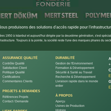
ous produisons des solutions d'accès rapide pour l'infrastructu
es 1950 à Istanbul et aujourd'hui dirigée par la deuxième génération, s'est spéci
nfrastructure. Toujours à la pointe, la société reste l'une des marques phares du sect
ASSURANCE QUALITÉ
DURABILITÉ
Contrôle Qualité
Gestion de l'Environnement
+
Satisfaction Client
Formation & Développement
C
Politique Qualité
Sécurité & Santé au Travail
E
Certifications
Recherche & Développement
G
Commentaires Clients
Livraison rapide dans le monde
entier
E
PROJETS & DEMANDES
À PROPOS
Références Projets
Contact / Demande
Aperçu
Usines de Production
Histoire