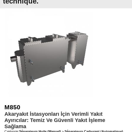
technique.
M850
Akaryakıt İstasyonları İçin Verimli Yakıt
Ayırıcılar: Temiz Ve Güvenli Yakıt İşleme
Sağlama
Catégorie:
Séparateurs Huile (Manuel)
>
Séparateurs Carburant (Automatique)