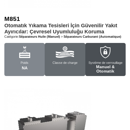
M851
Otomatık Yıkama Tesisleri İçin Güvenilir Yakıt
Ayırıcılar: Çevresel Uyumluluğu Koruma
Catégorie:
Séparateurs Huile (Manuel)
>
Séparateurs Carburant (Automatique)
Poids
Classe de charge
Système de verrouillage
Manuel &
NA
Otomatik