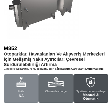
M852
Otoparklar, Havaalanları Ve Alışveriş Merkezleri
İçin Gelişmiş Yakıt Ayırıcılar: Çevresel
Sürdürülebilirliği Artırma
Catégorie:
Séparateurs Huile (Manuel)
>
Séparateurs Carburant (Automatique)
Poids
Classe de charge
Système de verrouillage
Manuel &
NA
Otomatik