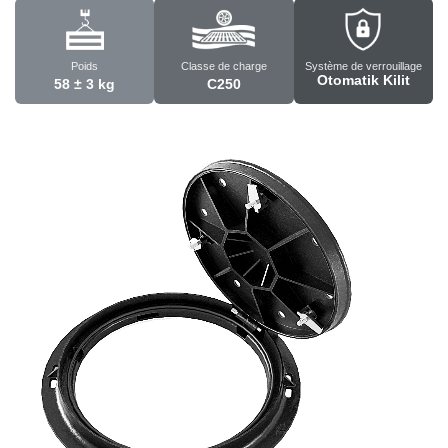
Poids
Classe de charge
Système de verrouillage
Otomatik Kilit
58 ± 3 kg
C250