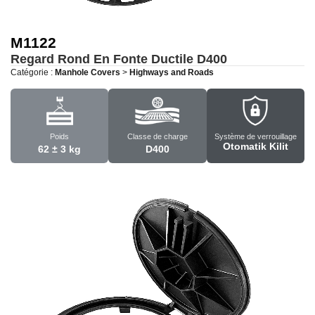
M1122
Regard Rond En Fonte Ductile
D400
Catégorie :
Manhole Covers
>
Highways and Roads
Poids
Classe de charge
Système de verrouillage
Otomatik Kilit
62 ± 3 kg
D400