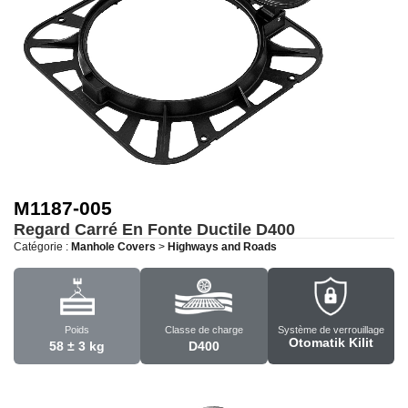
M1187-005
Regard Carré En Fonte Ductile
D400
Catégorie :
Manhole Covers
>
Highways and Roads
Poids
Classe de charge
Système de verrouillage
Otomatik Kilit
58 ± 3 kg
D400