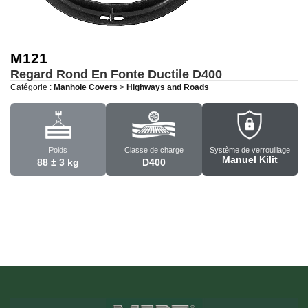
M121
Regard Rond En Fonte Ductile
D400
Catégorie :
Manhole Covers
>
Highways and Roads
Poids
Classe de charge
Système de verrouillage
Manuel Kilit
88 ± 3 kg
D400