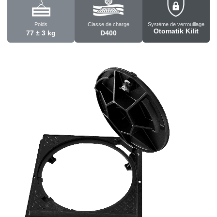
Poids
Classe de charge
Système de verrouillage
Otomatik Kilit
77 ± 3 kg
D400