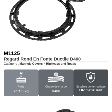
M1125
Regard Rond En Fonte Ductile
D400
Catégorie :
Manhole Covers
>
Highways and Roads
Poids
Classe de charge
Système de verrouillage
Otomatik Kilit
75 ± 3 kg
D400